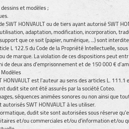
s dessins et modèles ;
ues.
é de SWT HONVAULT ou de tiers ayant autorisé SWT HON
utilisation, adaptation, modification, incorporation, tra
upport que ce soit (papier, numérique, ...) sont interdit
cle L 122.5 du Code de la Propriété Intellectuelle, sous
u de marque. La violation de ces dispositions peut entra
 (puni de deux ans d'emprisonnement et de 150 000 € d’am
t Modèles
 HONVAULT est l'auteur au sens des articles L. 111.1 e
nt dudit site ont été assurés par la société Coteo.
mages, séquences animées sonores ou non ainsi que toute
 autorisés SWT HONVAULT à les utiliser.
formatique, dudit site sont autorisées sous réserve qu'
citaires et/ou commerciales et/ou d'information et/ou q
ctuelle.