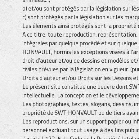
b) et/ou sont protégés par la législation sur le
c) sont protégés par la législation sur les marq
Les éléments ainsi protégés sont la propriét
A ce titre, toute reproduction, représentation, 
intégrales par quelque procédé et sur quelque s
HONVAULT, hormis les exceptions visées à l'arti
droit d'auteur et/ou de dessins et modèles et/o
civiles prévues par la législation en vigueur.
Droits d'auteur et/ou Droits sur les Dessins e
Le présent site constitue une oeuvre dont SWT
intellectuelle. La conception et le développeme
Les photographies, textes, slogans, dessins, i
propriété de SWT HONVAULT ou de tiers ayant
Les reproductions, sur un support papier ou in
personnel excluant tout usage à des fins publi
l'article L122-5 du Code de la Propriété Intelle