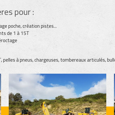
res pour :
ge poche, création pistes...
nts de 1 à 15T
éroctage
, pelles à pneus, chargeuses, tombereaux articulés, bulld