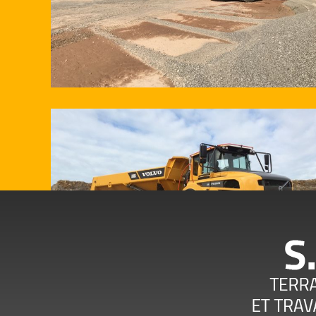
Les ETS S.W.T Ho
pr